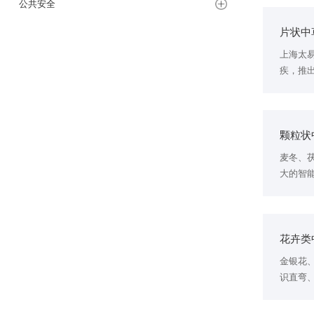
公共安全
片状中
上海太
疾，推
量、更
颗粒状
麦冬、
大的智
选剔除
花卉类
金银花
识直弯