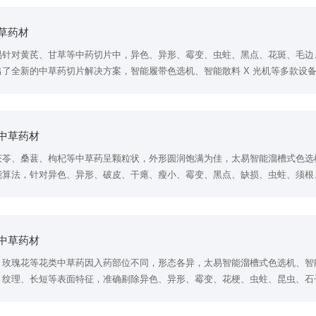
草药材
易针对黄芪、甘草等中药切片中，异色、异形、霉变、虫蛀、黑点、花斑、毛边
出了全新的中草药切片解决方案，智能履带色选机、智能散料 X 光机等多款设
高收益。
中草药材
茯苓、桑葚、枸杞等中草药呈颗粒状，外形圆润饱满为佳，太易智能溜槽式色选
能算法，针对异色、异形、破皮、干瘪、瘦小、霉变、黑点、缺损、虫蛀、须根
。
中草药材
、玫瑰花等花类中草药因入药部位不同，形态各异，太易智能溜槽式色选机、智
、纹理、长短等表面特征，准确剔除异色、异形、霉变、花梗、虫蛀、昆虫、石